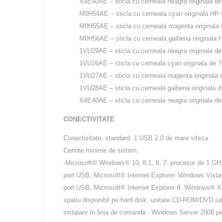
X4E40AE – sticla cu cerneala neagra originala de 
M0H54AE – sticla cu cerneala cyan originala HP GT
M0H55AE – sticla cu cerneala magenta originala H
M0H56AE – sticla cu cerneala galbena originala HP
1VU29AE – sticla cu cerneala neagra originala de 1
1VU26AE – sticla cu cerneala cyan originala de 70 
1VU27AE – sticla cu cerneala magenta originala d
1VU28AE – sticla cu cerneala galbena originala de 
X4E40AE – sticla cu cerneala neagra originala de 1
CONECTIVITATE
:
Conectivitate, standard: 1 USB 2.0 de mare viteza
Cerinte minime de sistem:
-Microsoft® Windows® 10, 8.1, 8, 7: procesor de 1 GHz 
port USB, Microsoft® Internet Explorer. Windows Vista
port USB, Microsoft® Internet Explorer 8. Windows® X
spatiu disponibil pe hard disk, unitate CD-ROM/DVD sau
instalare în linia de comanda - Windows Server 2008 pe