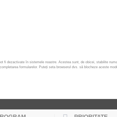
nfirmati acceptul utilizarii lor. Aceste setari se pot modifica ulterior.
 fi dezactivate în sistemele noastre. Acestea sunt, de obicei, stabilite numai
sau completarea formularelor. Puteți seta browserul dvs. să blocheze aceste mod
PROGRAM
PRIORITATE