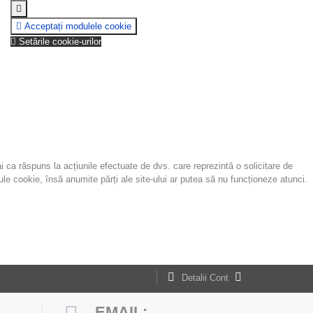
Acceptați modulele cookie
Setările cookie-urilor
 ca răspuns la acțiunile efectuate de dvs. care reprezintă o solicitare de
ule cookie, însă anumite părți ale site-ului ar putea să nu funcționeze atunci.
Detalii Cont
EMAIL: