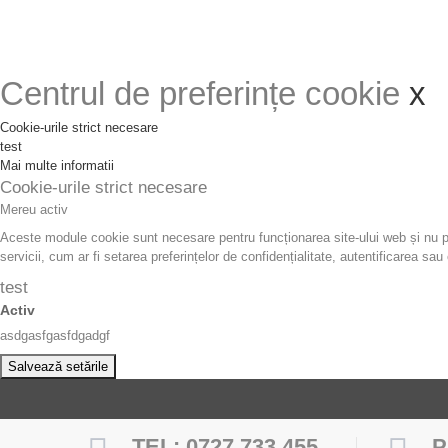
Acest site foloseste cookie. Prin continuarea navigarii pe site-ul nostru ne co
Centrul de preferințe cookie
x
Cookie-urile strict necesare
test
Mai multe informatii
Cookie-urile strict necesare
Mereu activ
Aceste module cookie sunt necesare pentru funcționarea site-ului web și nu pot
servicii, cum ar fi setarea preferințelor de confidențialitate, autentificarea 
test
Activ
asdgasfgasfdgadgf
Salvează setările
TEL: 0727 733 455