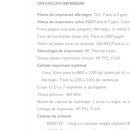
SPECIFICATII IMPRIMARE
Viteza de imprimare alb-negru
: ISO: Pana la 8 ppm,
Viteza de imprimare color: ISO
:Pana la 5 ppm, Cior
Prima pagina evacuata (pregatit): Alb-negru: în numai 1
Ciclu de functionare (lunar, A4): Pana la 1000 pagini
Volum de pagini lunar recomandat: 400-800 (Pana la 1.
Tehnologie de imprimare:
HP Thermal Inkjet
Drivere pentru imprimanta incluse: HP PCL 3 GUI
Calitate imprimare (optima)
Color: Color pana la 4800 x 1200 dpi optimizati (în cazu
Alb-negru: Pana la 1200 x 1200 dpi randerizat
Ecran: LCD cu 7 segmente si pictograme
Viteza procesor: 360 MHz
Numar de cartuse de imprimare: 1 sticla cu negru, un se
Limbaje de imprimare: HP PCL 3 GUI
Cartuse de schimb:
M0H57AE – sticla cu cerneala neagra originala HP 