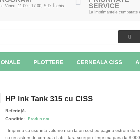
SERVICE
ni- Vineri: 11.00 - 17.00, S-D: Închis
La imprimantele cumparate d
IONALE
PLOTTERE
CERNEALA CISS
A
.
HP Ink Tank 315 cu CISS
Referință:
Condiție:
Produs nou
Imprima cu usurinta volume mari la un cost pe pagina extrem de r
cu un sistem de cerneala fiabil, fara scurgeri. Imprima pana la 8.00