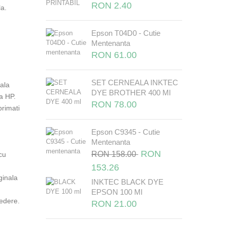
RON 2.40
a.
Epson T04D0 - Cutie
Mentenanta
RON 61.00
SET CERNEALA INKTEC
ala
DYE BROTHER 400 Ml
a HP.
RON 78.00
rimati
Epson C9345 - Cutie
Mentenanta
RON
RON 158.00
cu
153.26
ginala
INKTEC BLACK DYE
EPSON 100 Ml
redere.
RON 21.00