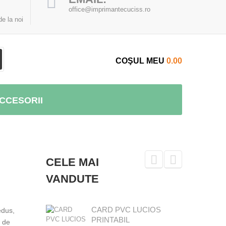
office@imprimantecuciss.ro
e la noi
COŞUL MEU
0.00
CCESORII
CELE MAI
VANDUTE
CARD PVC LUCIOS
edus,
PRINTABIL
0 de