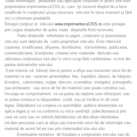
Toate informaţiile, produsele sau aplicaţiile conţinute în acest site sunt
proprietatea imprimantecuCISS.ro, care îşi rezervă dreptul de a face
modificări în conţinutul şi/sau structura site-ului în orice moment şi fără
nici o informare prealabilă.
Întregul conţinut al site-ului
www.imprimantecuCISS.ro
este protejat
prin Legea drepturilor de autor, toate drepturile fiind rezervate.
Toate drepturile referitoare la pagini, conţinutul şi prezentarea
site-ului sunt deţinute de catre proprietarii site-ului. Este interzisă
copierea, modificarea, afişarea, distribuirea, transmiterea, publicarea,
comercializarea, licenţierea, crearea unor materiale derivate sau
utilizarea conţinutului site-ului în orice scop fără confirmarea scrisă din
partea detinatorilor site-ului.
Este interzis să folosiţi site-ul pentru a afişa sau transmite orice fel de
material ce are caracter ameninţător, fals, înşelător, abuziv, de hărţuire,
licenţios, calomniator, vulgar, obscen, scandalos, instigator, pornografic
sau profanator, sau orice alt fel de material care poate constitui sau
încuraja un comportament ce va putea da naştere unei infracţiuni, sau
ar putea conduce la răspundere civilă, sau ar încălca în alt mod
legea. Deţinătorul va coopera cu autorităţile publice desemnate să
aplice legea şi se va conforma cu orice sentinţă judecătorească prin
care se cere sau se ordonă deținătorului să dezvăluie identitatea
oricărei persoane care ar afişa sau transmite orice fel de informaţie sau
material de acest fel pe sau prin intermediul site-ului său.
Eventualele tentative de fraudare a conţinutului site-ului sau de