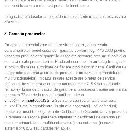
achizitionate direct de la sediul nostru sau livrate de catre personalul
nostru si la care s-a efectuat proba de functionare.
Integritatea produselor pe perioada returnarii cade in sarcina exclusiva a
clientului.
8. Garantia produselor
Produsele comercializate de catre site-ul nostru, cu exceptia
consumabilelor, beneficiaza de garantie conform legii 449/2003 privind
vanzarea produselor si garantiile associate acestora precum si politicilor
comerciale ale producatorilor. Produsele sunt noi, in ambalajele originale
si provin din surse autorizate de fiecare producator in parte. Certificatele
de garantie sunt emise direct de producator (in cazul imprimantelor si
multifunctionalelor), in cazul in care acesta are o retea de service
nationala, fie sunt emise de catre noi (sistemele CISS sau cartusele
refilabile). Lipsa certificatului de garantie al produselor trebuie semnalata
in maxim 72 ore de la receptia marfii pe adresa
office@imprimantecuCISS.ro
Sesizarile sau reclamatiile ulterioara
nu vor fi luate in considerare. In situatia constatarii unei defectiuni,
produsele, insotite obligatoriu de Certificatul de Garantie se vor prezenta
la reteaua de service partenera stipulata in certificatul de garantie (in
cazul imprimantelor si multifunctionalelor) sau catre noi (in cazul
sistemelor CISS sau cartuse refilabile).