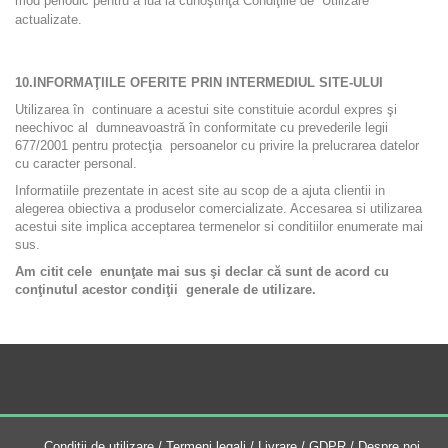
mod periodic pentru a lua la cunoştinţă Condiţiile de Utilizare
actualizate.
10.
INFORMAŢIILE OFERITE PRIN INTERMEDIUL SITE-ULUI
Utilizarea în continuare a acestui site constituie acordul expres şi
neechivoc al dumneavoastră în conformitate cu prevederile legii
677/2001 pentru protecţia persoanelor cu privire la prelucrarea datelor
cu caracter personal.
Informatiile prezentate in acest site au scop de a ajuta clientii in
alegerea obiectiva a produselor comercializate. Accesarea si utilizarea
acestui site implica acceptarea termenelor si conditiilor enumerate mai
sus.
Am citit cele enunţate mai sus şi declar că sunt de acord cu
conţinutul acestor condiţii generale de utilizare.
Conditii de utilizare
/
Termeni legali
/
Livrare
/
GDPR
/
Despre noi