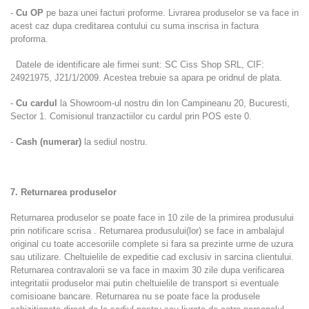
-
Cu OP
pe baza unei facturi proforme. Livrarea produselor se va face in
acest caz dupa creditarea contului cu suma inscrisa in factura
proforma.
Datele de identificare ale firmei sunt: SC Ciss Shop SRL, CIF:
24921975, J21/1/2009. Acestea trebuie sa apara pe oridnul de plata.
-
Cu cardul
la Showroom-ul nostru din Ion Campineanu 20, Bucuresti,
Sector 1. Comisionul tranzactiilor cu cardul prin POS este 0.
-
Cash (numerar)
la sediul nostru.
7. Returnarea produselor
Returnarea produselor se poate face in 10 zile de la primirea produsului
prin notificare scrisa . Returnarea produsului(lor) se face in ambalajul
original cu toate accesoriile complete si fara sa prezinte urme de uzura
sau utilizare. Cheltuielile de expeditie cad exclusiv in sarcina clientului.
Returnarea contravalorii se va face in maxim 30 zile dupa verificarea
integritatii produselor mai putin cheltuielile de transport si eventuale
comisioane bancare. Returnarea
nu se poate face la produsele