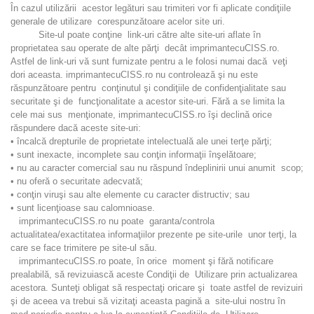
În cazul utilizării acestor legături sau trimiteri vor fi aplicate condiţiile
generale de utilizare corespunzătoare acelor site uri.
Site-ul poate conţine link-uri către alte site-uri aflate în
proprietatea sau operate de alte părţi decât imprimantecuCISS.ro.
Astfel de link-uri vă sunt furnizate pentru a le folosi numai dacă veţi
dori aceasta. imprimantecuCISS.ro nu controlează şi nu este
răspunzătoare pentru conţinutul şi condiţiile de confidenţialitate sau
securitate şi de funcţionalitate a acestor site-uri. Fără a se limita la
cele mai sus menţionate, imprimantecuCISS.ro îşi declină orice
răspundere dacă aceste site-uri:
• încalcă drepturile de proprietate intelectuală ale unei terţe părţi;
• sunt inexacte, incomplete sau conţin informaţii înşelătoare;
• nu au caracter comercial sau nu răspund îndeplinirii unui anumit scop;
• nu oferă o securitate adecvată;
• conţin viruşi sau alte elemente cu caracter distructiv; sau
• sunt licenţioase sau calomnioase.
imprimantecuCISS.ro nu poate garanta/controla
actualitatea/exactitatea informaţiilor prezente pe site-urile unor terţi, la
care se face trimitere pe site-ul său.
imprimantecuCISS.ro poate, în orice moment şi fără notificare
prealabilă, să revizuiască aceste Condiţii de Utilizare prin actualizarea
acestora. Sunteţi obligat să respectaţi oricare şi toate astfel de revizuiri
şi de aceea va trebui să vizitaţi aceasta pagină a site-ului nostru în