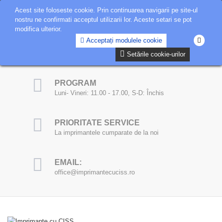
Detalii Cont
Acest site foloseste cookie. Prin continuarea navigarii pe site-ul
nostru ne confirmati acceptul utilizarii lor. Aceste setari se pot
modifica ulterior.
Acceptați modulele cookie
TEL: 0727 733 455
Informatii stoc
Setările cookie-urilor
PROGRAM
Luni- Vineri: 11.00 - 17.00, S-D: Închis
PRIORITATE SERVICE
La imprimantele cumparate de la noi
EMAIL:
office@imprimantecuciss.ro