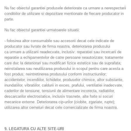
Nu fac obiectul garantiei produsele deteriorate ca urmare a nerespectarii
conditiilor de utilizare si depozitare mentionate de fiecare producator in
parte.
Nu fac obiectul garantiei urmatoarele situatii:
- folosirea altor consumabile sau accesorii decat cele indicate de
producator sau livrate de firma noastra, deteriorarea produsului
ca urmare a utilizarii neadecvate, inclusiv: reparatiei sau incercarii de
reparatie a echipamentelor de catre persoane neautorizate; tratamente
care duc la deteriorari sau modificari fizice estetice sau de suprafata;
neinstalarea sau neutilizarea produsului in scopul pentru care acesta a
fost produs; neintretinerea produsului conform instructiunilor;
accidentelor, incendiilor, lichidelor, produselor chimice, altor substante,
inundatiilor, vibratiilor, caldurii in exces, prafului, ventilatiei inadecvate,
caderilor de tensiune, tensiunii de alimentare incorecta, radiatiilor,
descarcarilor electrostatice, inclusiv trasnete, alte forte si socuri
mecanice externe. Deteriorarea cip-urilor (ciobite, zgariate, rupte);
utilizarea altor cerneluri decat cele comercializate de firma noastra.
9. LEGATURA CU ALTE SITE-URI