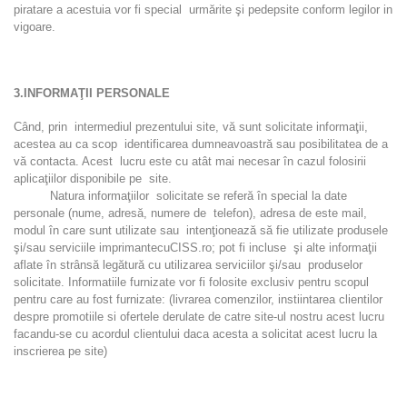
piratare a acestuia vor fi special urmărite şi pedepsite conform legilor in
vigoare.
3.INFORMAŢII PERSONALE
Când, prin intermediul prezentului site, vă sunt solicitate informaţii,
acestea au ca scop identificarea dumneavoastră sau posibilitatea de a
vă contacta. Acest lucru este cu atât mai necesar în cazul folosirii
aplicaţiilor disponibile pe site.
Natura informaţiilor solicitate se referă în special la date
personale (nume, adresă, numere de telefon), adresa de este mail,
modul în care sunt utilizate sau intenţionează să fie utilizate produsele
şi/sau serviciile imprimantecuCISS.ro; pot fi incluse şi alte informaţii
aflate în strânsă legătură cu utilizarea serviciilor şi/sau produselor
solicitate. Informatiile furnizate vor fi folosite exclusiv pentru scopul
pentru care au fost furnizate: (livrarea comenzilor, instiintarea clientilor
despre promotiile si ofertele derulate de catre site-ul nostru acest lucru
facandu-se cu acordul clientului daca acesta a solicitat acest lucru la
inscrierea pe site)