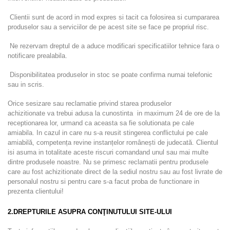
Clientii sunt de acord in mod expres si tacit ca folosirea si cumpararea
produselor sau a serviciilor de pe acest site se face pe propriul risc.
Ne rezervam dreptul de a aduce modificari specificatiilor tehnice fara o
notificare prealabila.
Disponibilitatea produselor in stoc se poate confirma numai telefonic
sau in scris.
Orice sesizare sau reclamatie privind starea produselor
achizitionate va trebui adusa la cunostinta in maximum 24 de ore de la
receptionarea lor, urmand ca aceasta sa fie solutionata pe cale
amiabila. In cazul in care nu s-a reusit stingerea conflictului pe cale
amiabilă, competența revine instanț
elor românești de judecată. Clientul
isi asuma in totalitate aceste riscuri comandand unul sau mai multe
dintre produsele noastre. Nu se primesc reclamatii pentru produsele
care au fost achizitionate direct de la sediul nostru sau au fost livrate de
personalul nostru si pentru care s-a facut proba de functionare in
prezenta clientului!
2.DREPTURILE ASUPRA CONŢINUTULUI SITE-ULUI