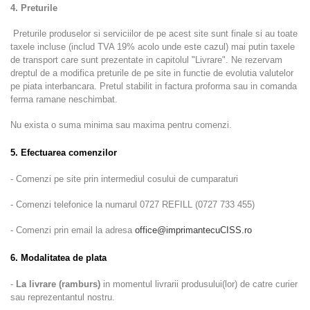
4. Preturile
Preturile produselor si serviciilor de pe acest site sunt finale si au toate
taxele incluse (includ TVA 19% acolo unde este cazul) mai putin taxele
de transport care sunt prezentate in capitolul "Livrare". Ne rezervam
dreptul de a modifica preturile de pe site in functie de evolutia valutelor
pe piata interbancara. Pretul stabilit in factura proforma sau in comanda
ferma ramane neschimbat.
Nu exista o suma minima sau maxima pentru comenzi.
5. Efectuarea comenzilor
- Comenzi pe site prin intermediul cosului de cumparaturi
- Comenzi telefonice la numarul 0727 REFILL (0727 733 455)
- Comenzi prin email la adresa
office@imprimantecuCISS.ro
6. Modalitatea de plata
-
La livrare (ramburs)
in momentul livrarii produsului(lor) de catre curier
sau reprezentantul nostru.